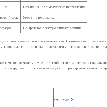
анные
Негативное, с возможностью исправления
ороткий срок
Умеренно негативное
операций
Нейтральное, зачастую снижает рейтинг
й ответственности и последовательности. Начинается он с тщательного
имеющиеся долги и просрочки, а затем системно формировать положите
ила, можно значительно улучшить свой кредитный рейтинг, открыть дос
ор, а инструмент, который можно и нужно корректировать в своих интер
Next Article
вут кошки, как продлить их
Самое популярное 