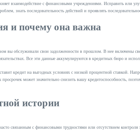
ожняет взаимодействие с финансовыми учреждениями. Исправить или ул
блем, знать последовательность действий и проявлять последовательнос
ия и почему она важна
зом вы обслуживали свои задолженности в прошлом. В нее включены све
бязательствах. Все эти данные аккумулируются в кредитных бюро и исп
доставит кредит на выгодных условиях с низкой процентной ставкой. Нап
ых просрочек может значительно снизить вашу кредитоспособность, поэ
тной истории
асто связанным с финансовыми трудностями или отсутствием контроля з