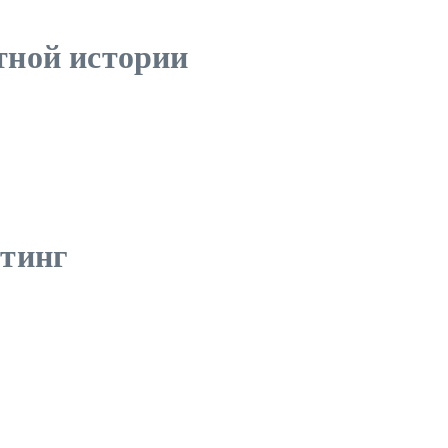
тной истории
йтинг