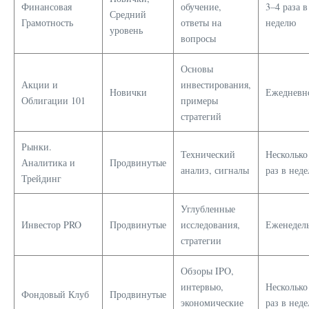
Финансовая
обучение,
3–4 раза в
Средний
Грамотность
ответы на
неделю
уровень
вопросы
Основы
Акции и
инвестирования,
Новички
Ежедневн
Облигации 101
примеры
стратегий
Рынки.
Технический
Несколько
Аналитика и
Продвинутые
анализ, сигналы
раз в нед
Трейдинг
Углубленные
Инвестор PRO
Продвинутые
исследования,
Еженедел
стратегии
Обзоры IPO,
интервью,
Несколько
Фондовый Клуб
Продвинутые
экономические
раз в нед