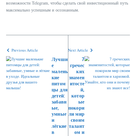
возможности Telegram, чтобы сделать свой инвестиционный путь
максимально успешным и осознанным.
Previous Article
Next Article
Лучши
7
е
гречес
малень
ких
кие
знамен
питом
итосте
цы для
й,
детей:
котор
забавн
ые
ые,
покори
умные
ли мир
и
своим
лёгкие
талант
в
ом и