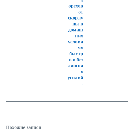
орехов
от
скорлу
пы в
домаш
них
услови
ях
быстр
о и без
лишни
х
усилий
.
Похожие записи