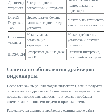
Не всегда отображает
Диспетчер
Быстро и просто,
полное название
устройств
встроенный инструмент
видеокарты
DirectX
Предоставляет больше
Может быть трудновато
Diagnostic
данных, чем диспетчер
найти для начинающих
Tool
устройств
Максимальная
Может требоваться
Сторонние
детализация
установка и покупка
утилиты
характеристик
лицензии
Отображает данные даже
Сложный интерфейс,
BIOS/UEFI
без ОС
риск ошибок настроек
Советы по обновлению драйверов
видеокарты
После того как вы узнали модель видеокарты, важно подумать
об актуальности драйверов. Обновленные драйверы не только
повышают производительность, но и решают проблемы
совместимости с новыми играми и приложениями.
Рекомендуется скачивать драйверы с официального сайта