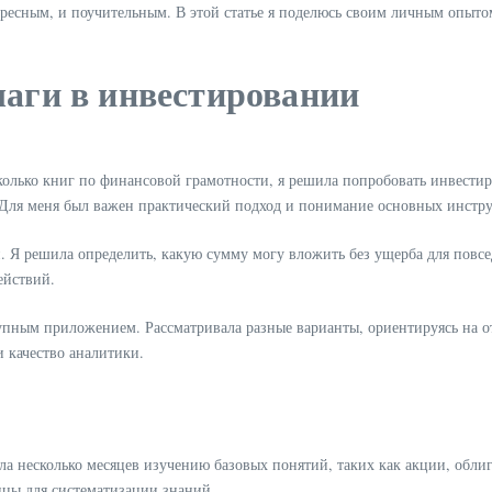
ересным, и поучительным. В этой статье я поделюсь своим личным опытом
шаги в инвестировании
лько книг по финансовой грамотности, я решила попробовать инвестиро
ги. Для меня был важен практический подход и понимание основных инстр
. Я решила определить, какую сумму могу вложить без ущерба для повсед
ействий.
упным приложением. Рассматривала разные варианты, ориентируясь на о
и качество аналитики.
ла несколько месяцев изучению базовых понятий, таких как акции, обли
ицы для систематизации знаний.