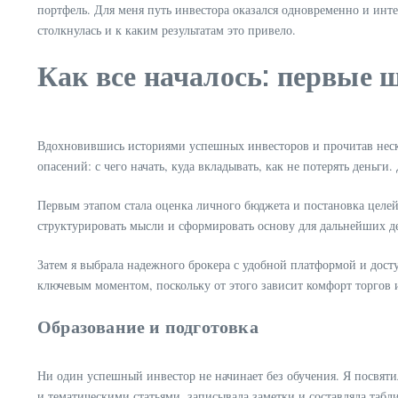
портфель. Для меня путь инвестора оказался одновременно и инт
столкнулась и к каким результатам это привело.
Как все началось: первые 
Вдохновившись историями успешных инвесторов и прочитав неско
опасений: с чего начать, куда вкладывать, как не потерять день
Первым этапом стала оценка личного бюджета и постановка целей
структурировать мысли и сформировать основу для дальнейших д
Затем я выбрала надежного брокера с удобной платформой и дост
ключевым моментом, поскольку от этого зависит комфорт торгов 
Образование и подготовка
Ни один успешный инвестор не начинает без обучения. Я посвяти
и тематическими статьями, записывала заметки и составляла табл