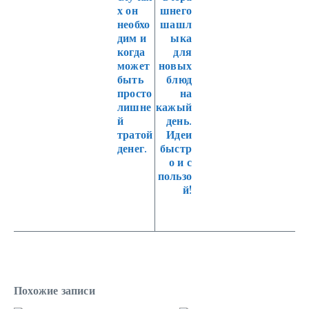
х он
шнего
необхо
шашл
дим и
ыка
когда
для
может
новых
быть
блюд
просто
на
лишне
кажый
й
день.
тратой
Идеи
денег.
быстр
о и с
пользо
й!
Похожие записи