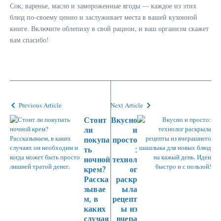
Сок, варенье, масло и замороженные ягоды — каждое из этих
блюд по-своему ценно и заслуживает места в вашей кухонной
книге. Включите облепиху в свой рацион, и ваш организм скажет
вам спасибо!
Previous Article
Next Article
Стоит
Вкусно
ли
и
покупа
просто
ть
:
ночной
технол
крем?
ог
Расска
раскр
зывае
ыла
м, в
рецепт
каких
ы из
случая
вчера