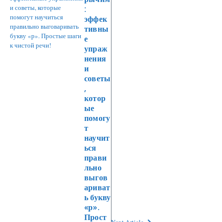
:
эффек
тивны
е
упраж
нения
и
советы
,
котор
ые
помогу
т
научит
ься
прави
льно
выгов
ариват
ь букву
«р».
Прост