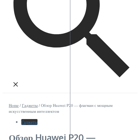
Home
/
Гаджеты
/
Обзор Huawei P20 — флагман с мощным
искусственным интеллектом
Гаджеты
Обзор Huawei P20 —