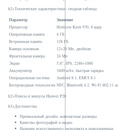
h2>Технические характеристики: сводная таблица
Параметр
Значение
Процессор
Hisilicon Kirin 970, 8 ядер
Оперативная память
4 ГБ
Встроенная память
128 ГБ
Камера основная
12+20 Мп, двойная
Фронтальная камера
24 Мп
Экран
5,8″, IPS, 2240×1080
Аккумулятор
3400 мАч, быстрая зарядка
Операционная система
Android 8.1, EMUI 8.1
Беспроводные технологии
NFC, Bluetooth 4.2, Wi-Fi 802.11 ac
h2>Плюсы и минусы Huawei P20
h3>Достоинства
Премиальный дизайн, компактные размеры
Качество фотографий и видео
Наличие искусственного интеллекта в повседневных