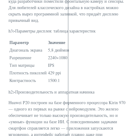
куда разработчики поместили фронтальную камеру и сенсоры.
Для любителей классического дизайна в настройках можно
скрыть вырез программной заливкой, что придаёт дисплею
привычный вид.
h3>Параметры дисплея: таблица характеристик
Параметр
Значение
Диагональ экрана
5,8 дюймов
Разрешение
2240×1080
Тип матрицы
IPS
Плотность пикселей
429 ppi
Контрастность
1500:1
h2>Производительность и аппаратная начинка
Huawei P20 построен на базе фирменного процессора Kirin 970
— одного из первых на рынке с нейромодулем. Это железо
обеспечивает не только высокую производительность, но и
«умные» функции на базе ИИ. С повседневными задачами
смартфон справляется легко — приложения запускаются
мгновенно, а интерфейс работает плавно даже при