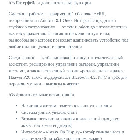
h2>Интерфейс и дополнительные функции
Смартфон работает на фирменной оболочке EMUI,
построенной на Android 8.1 Oreo. Интерфейс предлагает
глубокую кастомизацию — от тем и обоев до интеллигентных
жестов управления. Навигация по меню интуитивна,
разнообразие настроек позволяет адаптировать устройство под
любые индивидуальные предпочтения.
Среди фишек — разблокировка по лицу, интеллектуальный
ассистент, расширенное управление батареей, управление
жестами, а также встроенный режим «разделённого экрана».
Huawei P20 также поддерживает Bluetooth 4.2, NFC и aptX для
передачи музыки в высоком качестве.
h3>Дополнительные возможности
Навигация жестами вместо клавиш управления
Система умных уведомлений
Возможность клонирования приложений (для двух
аккаунтов в мессенджерах)
Интерфейс «Always On Display» (отображение часов и
уведомлений на заблокированном экране)