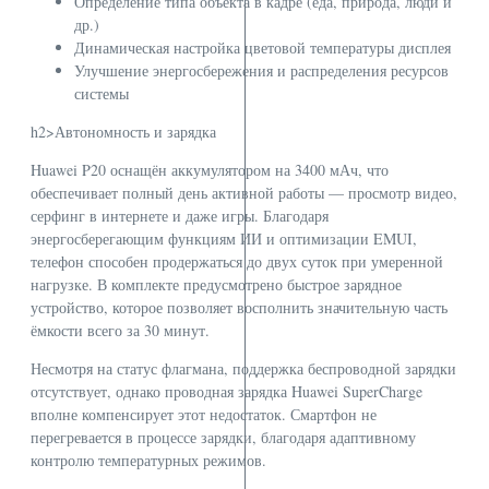
Определение типа объекта в кадре (еда, природа, люди и
др.)
Динамическая настройка цветовой температуры дисплея
Улучшение энергосбережения и распределения ресурсов
системы
h2>Автономность и зарядка
Huawei P20 оснащён аккумулятором на 3400 мАч, что
обеспечивает полный день активной работы — просмотр видео,
серфинг в интернете и даже игры. Благодаря
энергосберегающим функциям ИИ и оптимизации EMUI,
телефон способен продержаться до двух суток при умеренной
нагрузке. В комплекте предусмотрено быстрое зарядное
устройство, которое позволяет восполнить значительную часть
ёмкости всего за 30 минут.
Несмотря на статус флагмана, поддержка беспроводной зарядки
отсутствует, однако проводная зарядка Huawei SuperCharge
вполне компенсирует этот недостаток. Смартфон не
перегревается в процессе зарядки, благодаря адаптивному
контролю температурных режимов.