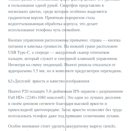
в пользовании одной рукой. Смартфон представлен в
нескольких цветах, среди которых особенно выделяется
градиентная версия. Приятным сюрпризом стала
водоотталкивающая обработка корпуса, что делает
использование телефона чуть спокойнее.
Кнопки управления расположены привычно: справа — кнопка
питания и качелька громкости. На нижней грани расположен
USB Type-C, а спереди — аккуратный сканер отпечатков
пальцев, который служит и сенсорной клавишей управления.
Несмотря на смену тенденций, Huawei решила отказаться от
аудиоразъема 3,5 мм, но в комплекте предусмотрен переходник.
h2>Дисплей: яркость и качество изображения
Huawei P20 оснащён 5,8‑дюймовым IPS-экраном с разрешением
Full HD+ (2240×1080 пикселей). Это один из лучших дисплеев
в своём ценовом сегменте благодаря высокой яркости и
превосходной цветопередаче. Запас яркости позволяет без труда
использовать телефон даже под прямыми солнечными лучами.
Особое внимание стоит уделить аккуратному вырезу (notch),