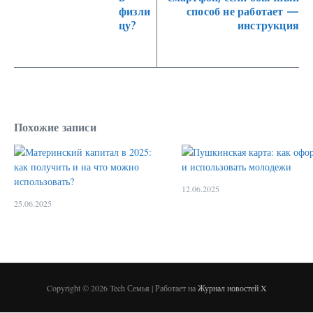
физли
способ не работает —
цу?
инструкция
Похожие записи
12.06.2025
25.06.2025
Copyright © 2026 Tech Семья | Работает на
Журнал новостей X