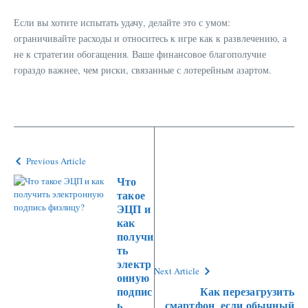
Если вы хотите испытать удачу, делайте это с умом:
ограничивайте расходы и относитесь к игре как к развлечению, а
не к стратегии обогащения. Ваше финансовое благополучие
гораздо важнее, чем риски, связанные с лотерейным азартом.
Previous Article
Что
такое
ЭЦП и
как
получи
ть
электр
Next Article
онную
подпис
Как перезагрузить
ь
смартфон, если обычный