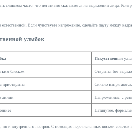
ь слишком часто, что негативно сказывается на выражении лица. Контр
 естественной. Если чувствуете напряжение, сделайте паузу между кадр
ственной улыбок
бка
Искусственная улы
ягким блеском
Открыты, без выраж
ка приоткрыты
Сильно напрягаются,
е линии
Напряженные, с рез
реннее
Натянутое, формаль
и, но и внутреннего настроя. С помощью перечисленных восьми советов