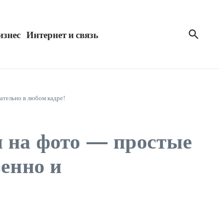
изнес
Интернет и связь
ательно в любом кадре!
и на фото — простые
венно и