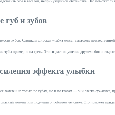
редставить себя в веселой, непринужденной обстановке. Это поможет сн
 губ и зубов
димости зубов. Слишком широкая улыбка может выглядеть неестественно
ие зубы примерно на треть. Это создаст ощущение дружелюбия и открыто
 усиления эффекта улыбки
 заметен не только по губам, но и по глазам — они слегка сужаются, п
приятный момент или подумать о любимом человеке. Это поможет придат