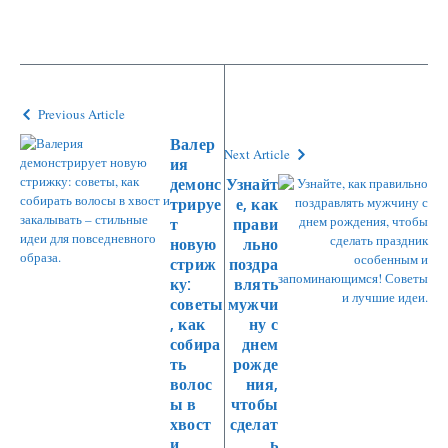
Previous Article
Валер
Next Article
ия
демонс
Узнайт
трируе
е, как
т
прави
новую
льно
стриж
поздра
ку:
влять
советы
мужчи
, как
ну с
собира
днем
ть
рожде
волос
ния,
ы в
чтобы
хвост
сделат
и
ь