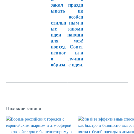
закал
праздн
ывать
ик
–
особен
стильн
ным и
ые
запоми
идеи
нающи
для
мся!
повсед
Совет
невног
ы и
о
лучши
образа.
е идеи.
Похожие записи